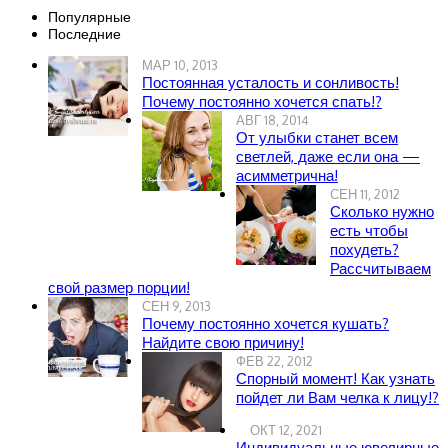
Популярные
Последние
МАР 10, 2013
Постоянная усталость и сонливость!
Почему постоянно хочется спать!?
АВГ 18, 2014
От улыбки станет всем
светлей, даже если она —
асимметрична!
СЕН 11, 2012
Сколько нужно
есть чтобы
похудеть?
Рассчитываем
свой размер порции!
СЕН 9, 2013
Почему постоянно хочется кушать?
Найдите свою причину!
ФЕВ 22, 2012
Спорный момент! Как узнать
пойдет ли Вам челка к лицу!?
ОКТ 12, 2021
Индивидуальные ювелирные