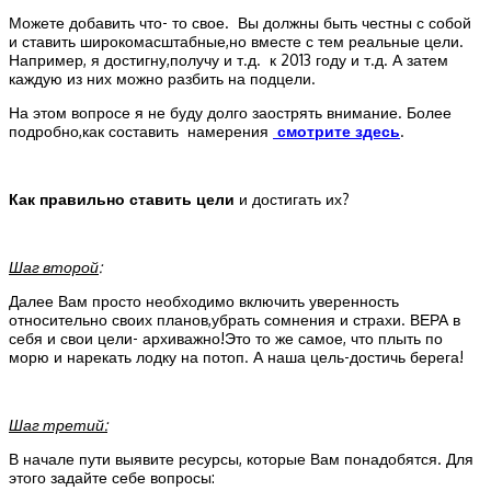
Можете добавить что- то свое. Вы должны быть честны с собой
и ставить широкомасштабные,но вместе с тем реальные цели.
Например, я достигну,получу и т.д. к 2013 году и т.д. А затем
каждую из них можно разбить на подцели.
На этом вопросе я не буду долго заострять внимание. Более
подробно,как составить намерения
смотрите здесь
.
Как правильно ставить цели
и достигать их?
Шаг второй
:
Далее Вам просто необходимо включить уверенность
относительно своих планов,убрать сомнения и страхи. ВЕРА в
себя и свои цели- архиважно!Это то же самое, что плыть по
морю и нарекать лодку на потоп. А наша цель-достичь берега!
Шаг третий:
В начале пути выявите ресурсы, которые Вам понадобятся. Для
этого задайте себе вопросы: