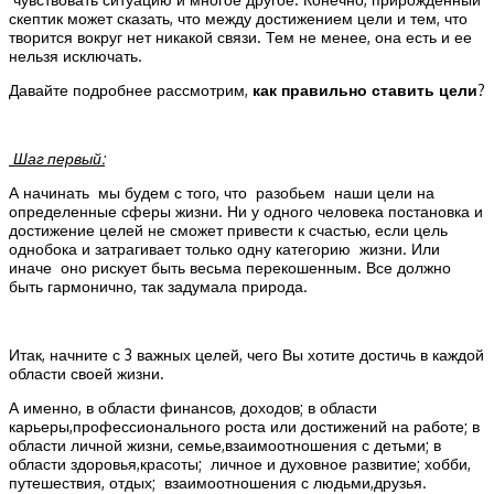
скептик может сказать, что между достижением цели и тем, что
творится вокруг нет никакой связи. Тем не менее, она есть и ее
нельзя исключать.
Давайте подробнее рассмотрим,
как правильно ставить цели
?
Шаг первый:
А начинать мы будем с того, что разобьем наши цели на
определенные сферы жизни. Ни у одного человека постановка и
достижение целей не сможет привести к счастью, если цель
однобока и затрагивает только одну категорию жизни. Или
иначе оно рискует быть весьма перекошенным. Все должно
быть гармонично, так задумала природа.
Итак, начните с 3 важных целей, чего Вы хотите достичь в каждой
области своей жизни.
А именно, в области финансов, доходов; в области
карьеры,профессионального роста или достижений на работе; в
области личной жизни, семье,взаимоотношения с детьми; в
области здоровья,красоты; личное и духовное развитие; хобби,
путешествия, отдых; взаимоотношения с людьми,друзья.