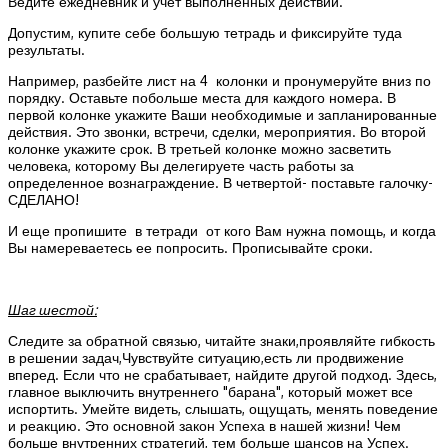
Ведите ежедневник и учет выполненных действий.
Допустим, купите себе большую тетрадь и фиксируйте туда
результаты.
Например, разбейте лист на 4 колонки и пронумеруйте вниз по
порядку. Оставьте побольше места для каждого номера. В
первой колонке укажите Ваши необходимые и запланированные
действия. Это звонки, встречи, сделки, мероприятия. Во второй
колонке укажите срок. В третьей колонке можно засветить
человека, которому Вы делегируете часть работы за
определенное вознаграждение. В четвертой- поставьте галочку-
СДЕЛАНО!
И еще пропишите в тетради от кого Вам нужна помощь, и когда
Вы намереваетесь ее попросить. Прописывайте сроки.
Шаг шестой:
Следите за обратной связью, читайте знаки,проявляйте гибкость
в решении задач,Чувствуйте ситуацию,есть ли продвижение
вперед. Если что не срабатывает, найдите другой подход. Здесь,
главное выключить внутреннего "барана", который может все
испортить. Умейте видеть, слышать, ощущать, менять поведение
и реакцию. Это основной закон Успеха в нашей жизни! Чем
больше внутренних стратегий, тем больше шансов на Успех.