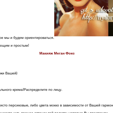
рое мы и будем ориентироваться.
ающим и простым!
Макияж Меган Фокс
ожи Вашей)
ального крема!Распределите по лицу.
тисто персиковые, либо цвета мокко в зависимости от Вашей гармон
нанесите чуть темнее оттенок той палитры,которую Вы предпочли.