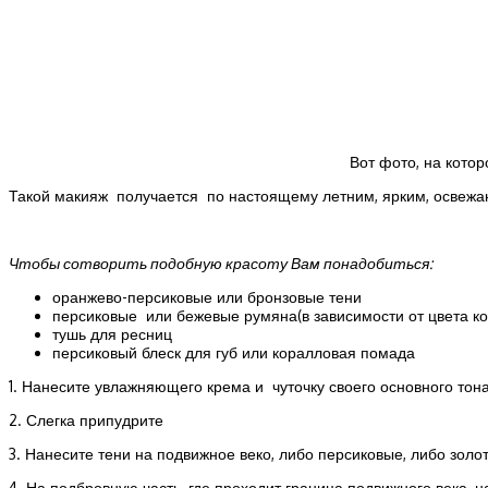
Вот фото, на кото
Такой макияж получается по настоящему летним, ярким, освеж
Чтобы сотворить подобную красоту Вам понадобиться:
оранжево-персиковые или бронзовые тени
персиковые или бежевые румяна(в зависимости от цвета к
тушь для ресниц
персиковый блеск для губ или коралловая помада
1. Нанесите увлажняющего крема и чуточку своего основного тон
2. Слегка припудрите
3. Нанесите тени на подвижное веко, либо персиковые, либо золо
4. На подбровную часть, где проходит граница подвижного века, 