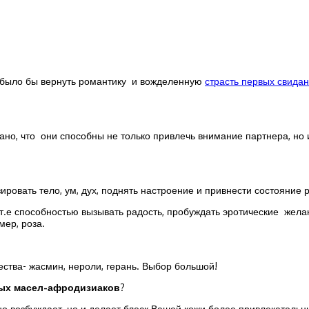
 было бы вернуть романтику и вожделенную
страсть первых свида
зано, что они способны не только привлечь внимание партнера, но
ировать тело, ум, дух, поднять настроение и привнести состояние 
 способностью вызывать радость, пробуждать эротические желани
ер, роза.
ества- жасмин, нероли, герань. Выбор большой!
ых масел-афродизиаков
?
о возбуждает, но и делает блеск Вашей кожи более привлекательн