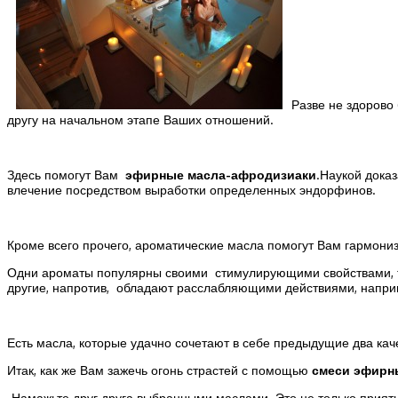
Разве не здорово
другу на начальном этапе Ваших отношений.
Здесь помогут Вам
эфирные масла-афродизиаки
.Наукой дока
влечение посредством выработки определенных эндорфинов.
Кроме всего прочего, ароматические масла помогут Вам гармониз
Одни ароматы популярны своими стимулирующими свойствами, т.е
другие, напротив, обладают расслабляющими действиями, наприм
Есть масла, которые удачно сочетают в себе предыдущие два кач
Итак, как же Вам зажечь огонь страстей с помощью
смеси эфирн
-Намажьте друг друга выбранными маслами. Это не только приятн