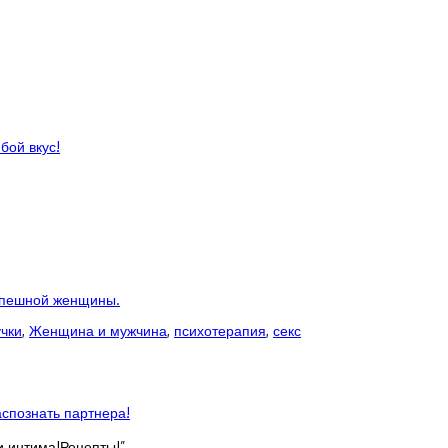
бой вкус!
спешной женщины.
чки
,
Женщина и мужчина
,
психотерапия
,
секс
спознать партнера!
 интима!Рецепты!
”