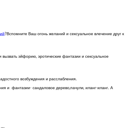
ний
?Вспомните Ваш огонь желаний и сексуальное влечение друг к
 и вызвать эйфорию, эротические фантазии и сексуальное
радостного возбуждения и расслабления.
я и фантазии- сандаловое дерево,пачули, иланг-иланг. А
ым.