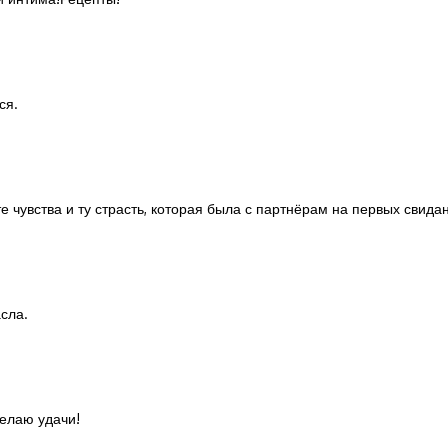
ся.
те чувства и ту страсть, которая была с партнёрам на первых свида
асла.
елаю удачи!