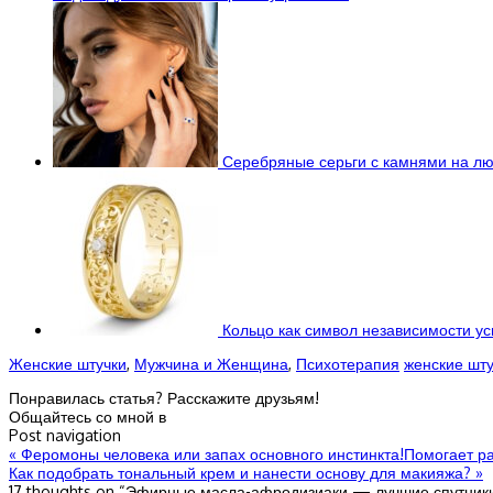
Серебряные серьги с камнями на лю
Кольцо как символ независимости у
Женские штучки
,
Мужчина и Женщина
,
Психотерапия
женские шту
Понравилась статья? Расскажите друзьям!
Общайтесь со мной в
Post navigation
«
Феромоны человека или запах основного инстинкта!Помогает ра
Как подобрать тональный крем и нанести основу для макияжа?
»
17 thoughts on “
Эфирные масла-афродизиаки — лучшие спутники