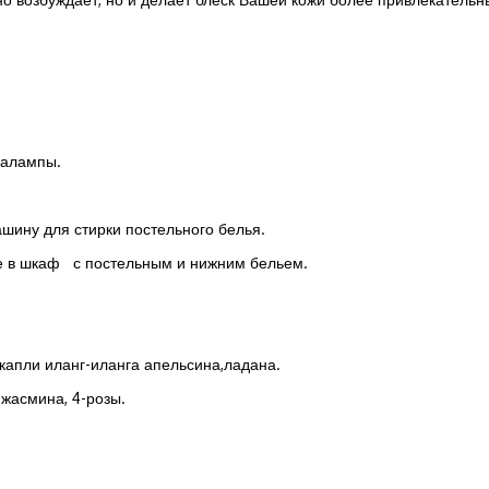
малампы.
ашину для стирки постельного белья.
е в шкаф с постельным и нижним бельем.
 капли иланг-иланга апельсина,ладана.
жасмина, 4-розы.