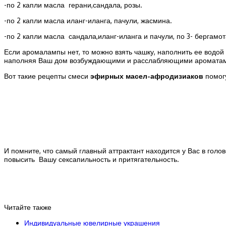
-по 2 капли масла герани,сандала, розы.
-по 2 капли масла иланг-иланга, пачули, жасмина.
-по 2 капли масла сандала,иланг-иланга и пачули, по 3- бергамо
Если аромалампы нет, то можно взять чашку, наполнить ее водой 
наполняя Ваш дом возбуждающими и расслабляющими аромата
Вот такие рецепты смеси
эфирных масел-афродизиаков
помогу
И помните, что самый главный аттрактант находится у Вас в голо
повысить Вашу сексапильность и притягательность.
Читайте также
Индивидуальные ювелирные украшения