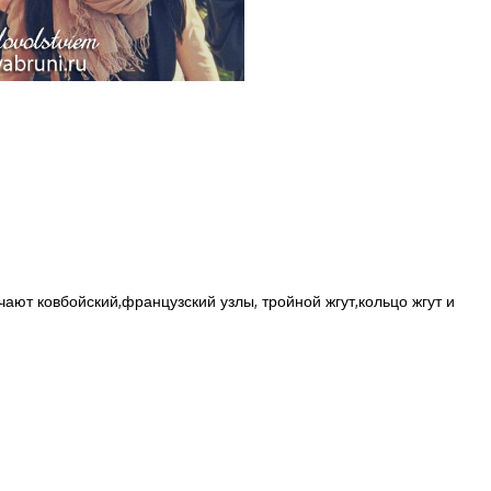
ают ковбойский,французский узлы, тройной жгут,кольцо жгут и