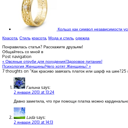
Кольцо как символ независимости у
Красота
,
Стиль
красота
,
Мода и стиль
,
одежда
Понравилась статья? Расскажите друзьям!
Общайтесь со мной в
Post navigation
«
Овсяные отруби для похудения!Здоровое питание!
Психология Женщины!Чего хотят Женщины?
»
7 thoughts on “
Как красиво завязать платок или шарф на шее?25 
Галина
says:
2 января 2013 at 13:24
Давно заметила, что при помощи платка можно кардинальн
Lada
says:
2 января 2013 at 14:13