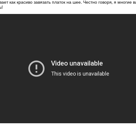
ет как красиво завязать платок на шее. Честно говоря, я многие
ы!