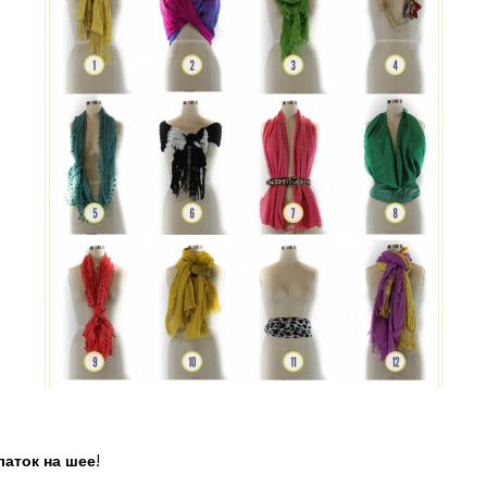
латок на шее
!