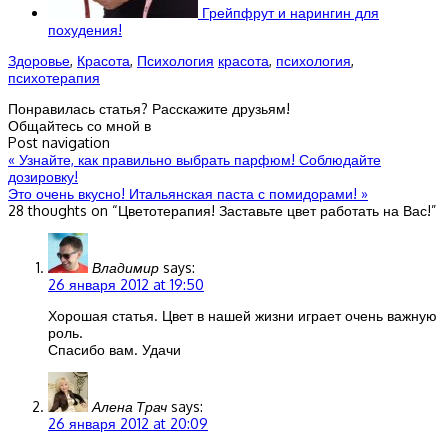
Грейпфрут и нарингин для
похудения!
Здоровье
,
Красота
,
Психология
красота
,
психология
,
психотерапия
Понравилась статья? Расскажите друзьям!
Общайтесь со мной в
Post navigation
«
Узнайте, как правильно выбрать парфюм! Соблюдайте
дозировку!
Это очень вкусно! Итальянская паста с помидорами!
»
28 thoughts on “
Цветотерапия! Заставьте цвет работать на Вас!
”
Владимир
says:
26 января 2012 at 19:50
Хорошая статья. Цвет в нашей жизни играет очень важную
роль.
Спасибо вам. Удачи
Алена Трач
says:
26 января 2012 at 20:09