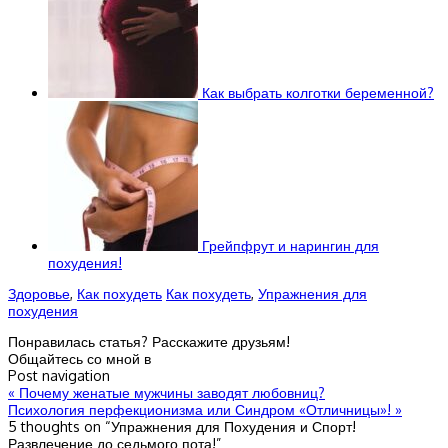
Как выбрать колготки беременной?
Грейпфрут и нарингин для
похудения!
Здоровье
,
Как похудеть
Как похудеть
,
Упражнения для
похудения
Понравилась статья? Расскажите друзьям!
Общайтесь со мной в
Post navigation
«
Почему женатые мужчины заводят любовниц?
Психология перфекционизма или Синдром «Отличницы»!
»
5 thoughts on “
Упражнения для Похудения и Спорт!
Развлечение до седьмого пота!
”