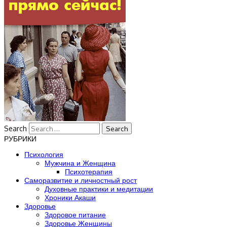
Search
РУБРИКИ
Психология
Мужчина и Женщина
Психотерапия
Саморазвитие и личностный рост
Духовные практики и медитации
Хроники Акаши
Здоровье
Здоровое питание
Здоровье Женщины