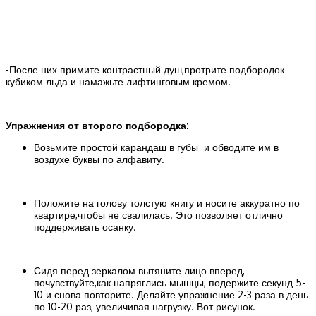
-После них примите контрастный душ,протрите подбородок
кубиком льда и намажьте лифтинговым кремом.
Упражнения от второго подбородка:
Возьмите простой карандаш в губы и обводите им в
воздухе буквы по алфавиту.
Положите на голову толстую книгу и носите аккуратно по
квартире,чтобы не свалилась. Это позволяет отлично
поддерживать осанку.
Сидя перед зеркалом вытяните лицо вперед,
почувствуйте,как напряглись мышцы, подержите секунд 5-
10 и снова повторите. Делайте упражнение 2-3 раза в день
по 10-20 раз, увеличивая нагрузку. Вот рисунок.