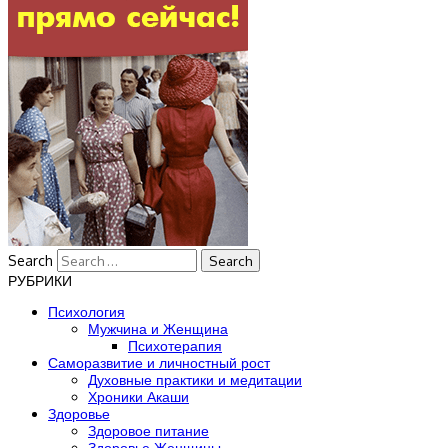
Search
РУБРИКИ
Психология
Мужчина и Женщина
Психотерапия
Саморазвитие и личностный рост
Духовные практики и медитации
Хроники Акаши
Здоровье
Здоровое питание
Здоровье Женщины