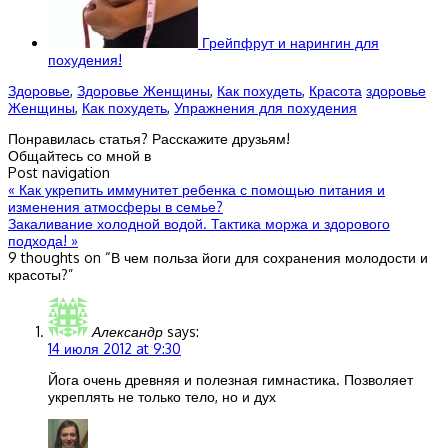
Грейпфрут и нарингин для
похудения!
Здоровье
,
Здоровье Женщины
,
Как похудеть
,
Красота
здоровье
Женщины
,
Как похудеть
,
Упражнения для похудения
Понравилась статья? Расскажите друзьям!
Общайтесь со мной в
Post navigation
«
Как укрепить иммунитет ребенка с помощью питания и
изменения атмосферы в семье?
Закаливание холодной водой. Тактика моржа и здорового
подхода!
»
9 thoughts on “
В чем польза йоги для сохранения молодости и
красоты?
”
Александр
says:
14 июля 2012 at 9:30
Йога очень древняя и полезная гимнастика. Позволяет
укреплять не только тело, но и дух