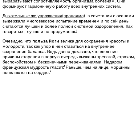
вырабатывают сопротивляемость организма болезням. Они
формируют гармоничную работу всех внутренних систем.
Дыхательные же упражнения(пранаяма)
в сочетании с осанами
выдержали многовековое испытание временем и по сей день
считаются лучшей и более полной системой оздоровления. Как
говориться, лучше и не придумаешь!
Очевидно, что
польза йоги
велика для сохранения красоты и
молодости, так как упор в ней ставиться на внутреннее
сохранение баланса. Ведь давно доказано, что внешние
причины старения в первую очередь вызваны тревогой, страхом,
беспокойством и бесконечными переживаниями. Недаром
французская мудрость гласит:"Раньше, чем на лице, морщины
появляются на сердце."