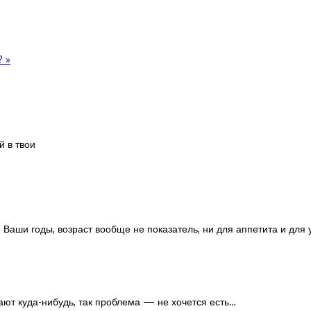
е?
»
й в твои
ие Ваши годы, возраст вообще не показатель, ни для аппетита и для 
ают куда-нибудь, так проблема — не хочется есть…