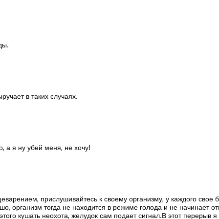
ды.
ручает в таких случаях.
 а я ну убей меня, не хочу!
щеварением, прислушивайтесь к своему организму, у каждого свое 
рошо, организм тогда не находится в режиме голода и не начинает о
о этого кушать неохота, желудок сам подает сигнал.В этот перерыв я