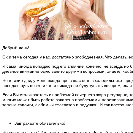
Добрый день!
Ох и тема сегодня у нас, достаточно злободневная. Что делать, 
Я сама иногда попадаю под его влияние, конечно, не всегда, но б
дневное внимание было занято другими вопросами. Знаете, как быв
Но в такие дни, у меня всегда про запас есть в холодильнике п
поведаю чуть позже и что я никогда не буду кушать вечером, если
Если Вы сталкиваетесь с проблемой вечернего жора регулярно, т
многих может быть работа завалена проблемами, переживаниями, 
теплые тапочки, любимый телевизор и подушка! И так постоянно?!
Завтракайте обязательно!
Не хочется с утра? Это всего лишь привычка. Вставайте на 15 мин