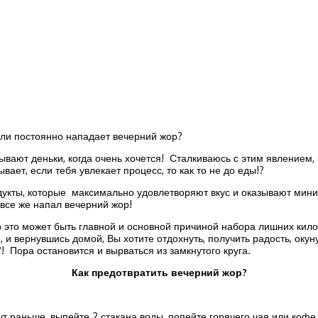
если постоянно нападает вечерний жор?
ывают деньки, когда очень хочется! Сталкиваюсь с этим явлением, 
ает, если тебя увлекает процесс, то как то не до еды!?
родукты, которые максимально удовлетворяют вкус и оказывают мин
 все же напал вечерний жор!
о это может быть главной и основной причиной набора лишних кило
и вернувшись домой, Вы хотите отдохнуть, получить радость, окун
 Пора остановится и вырваться из замкнутого круга.
Как предотвратить вечерний жор?
ут раньше, выпейте 2 стакана воды, попейте горячего чая или кофе