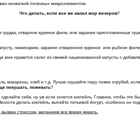
ван нехваткой полезных микроэлементов.
Что делать, если все же напал жор вечером?
я грудка, отварное куриное филе, или заранее приготовленные ту
апусту, ламинарию, заранее отваренное куриное или рыбное филе.
 мне нравится салат из свежей нашинкованной капусты с добавлени
ь, макароны, хлеб и т.д. Лучше скушайте пару ложек отрубей, если 
еще покушать, пожевать?
делайте себе, ну уж если хочется коктейль. Главное, чтобы это б
еохота делать коктейль, выпейте питьевой йогурт, особенно он под
ь вызван стрессом, желанием все время жевать.