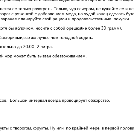
ся ее только разогреть! Только, чур вечером, не кушайте ее и не п
орог с ряженкой с добавлением меда, на худой конец сделать буте
 заранее планируйте свой рацион и продовольственные покупки.
 хотя бы яблочком, носите с собой орешки(не более 30 грамм).
 бактериями,все же лучше чем голодной ходить.
лательно до 20:00 2 литра.
ний жор может быть вызван обезвоживанием.
сов.
Большой интервал всегда провоцирует обжорство.
укты с творогом, фрукты. Ну или по крайней мере, в первой полови