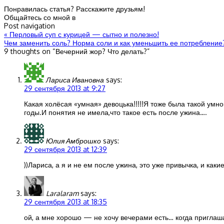
Понравилась статья? Расскажите друзьям!
Общайтесь со мной в
Post navigation
«
Перловый суп с курицей — сытно и полезно!
Чем заменить соль? Норма соли и как уменьшить ее потреблени
9 thoughts on “
Вечерний жор? Что делать?
”
Лариса Ивановна
says:
29 сентября 2013 at 9:27
Какая холёсая «умная» девоцька!!!!!Я тоже была такой умно
годы.И понятия не имела,что такое есть после ужина….
Юлия Амброшко
says:
29 сентября 2013 at 12:39
))Лариса, а я и не ем после ужина, это уже привычка, и как
Laralaram
says:
29 сентября 2013 at 18:35
ой, а мне хорошо — не хочу вечерами есть… когда приглаш