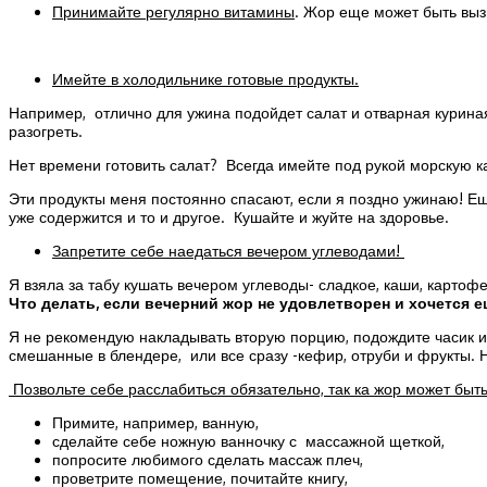
Принимайте регулярно витамины
. Жор еще может быть выз
Имейте в холодильнике готовые продукты.
Например, отлично для ужина подойдет салат и отварная курина
разогреть.
Нет времени готовить салат? Всегда имейте под рукой морскую к
Эти продукты меня постоянно спасают, если я поздно ужинаю! Еще
уже содержится и то и другое. Кушайте и жуйте на здоровье.
Запретите себе наедаться вечером углеводами!
Я взяла за табу кушать вечером углеводы- сладкое, каши, картофел
Что делать, если вечерний жор не удовлетворен и хочется 
Я не рекомендую накладывать вторую порцию, подождите часик и с
смешанные в блендере, или все сразу -кефир, отруби и фрукты. Н
Позвольте себе расслабиться обязательно, так ка жор может быт
Примите, например, ванную,
сделайте себе ножную ванночку с массажной щеткой,
попросите любимого сделать массаж плеч,
проветрите помещение, почитайте книгу,