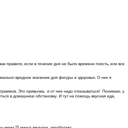
как правило, если в течение дня не было времени поесть, или все
имально-вредное значение для фигуры и здоровья. О них я
граммов. Это привычка, и от нее надо отказываться! Понимаю, у
уться в домашнюю обстановку. И тут на помощь вкусная еда,
 и через 15 минут желудок заработает.