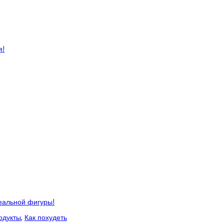
я!
еальной фигуры!
одукты
,
Как похудеть