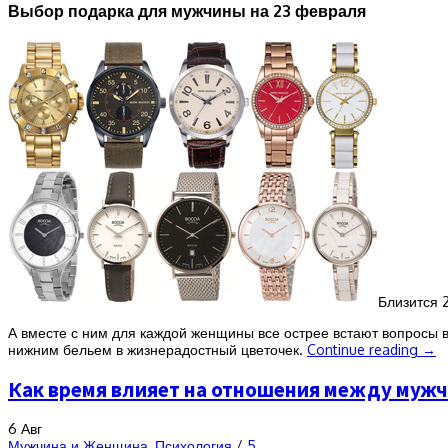
Выбор подарка для мужчины на 23 февраля
Близится 
А вместе с ним для каждой женщины все острее встают вопросы в
нижним бельем в жизнерадостный цветочек.
Continue reading
→
Как время влияет на отношения между муж
6
Авг
Мужчина и Женщина
,
Психология
/
5