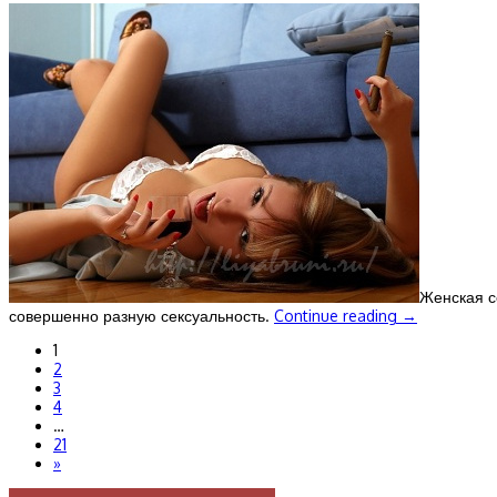
Женская с
совершенно разную сексуальность.
Continue reading
→
1
2
3
4
…
21
»