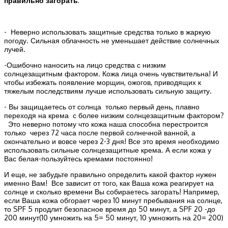
правильно загорать
:
- Неверно использовать защитные средства только в жаркую
погоду. Сильная облачность не уменьшает действие солнечных
лучей.
-Ошибочно наносить на лицо средства с низким
солнцезащитным фактором. Кожа лица очень чувствительна! И
чтобы избежать появление морщин, ожогов, приводящих к
тяжелым последствиям лучше использовать сильную защиту.
- Вы защищаетесь от солнца только первый день, плавно
переходя на крема с более низким солнцезащитным фактором?
Это неверно потому что кожа наша способна перестроится
только через 72 часа после первой солнечной ванной, а
окончательно и вовсе через 2-3 дня! Все это время необходимо
использовать сильные солнцезащитные крема. А если кожа у
Вас белая-пользуйтесь кремами постоянно!
И еще, не забудьте правильно определить какой фактор нужен
именно Вам! Все зависит от того, как Ваша кожа реагирует на
солнце и сколько времени Вы собираетесь загорать! Например,
если Ваша кожа обгорает через 10 минут пребывания на солнце,
то SPF 5 продлит безопасное время до 50 минут, а SPF 20 -до
200 минут(10 умножить на 5= 50 минут, 10 умножить на 20= 200)