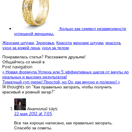
Кольцо как символ независимости
успешной женщины.
Женские штучки
,
Здоровье
,
Красота
женские штучки
,
красота
,
уход за кожей лица
,
уход за телом
Понравилась статья? Расскажите друзьям!
Общайтесь со мной в
Post navigation
«
Новая формула Успеха или 5 эффективных шагов от мечты до
реальных и высоких результатов!
Томатный суп-пюре! Простой, но Ох, как вкусно и полезно!
»
14 thoughts on “
Как правильно загорать, чтобы получить
красивый и ровный загар?
”
Анатолий
says:
22 мая 2012 at 7:05
Все так хорошо написано, как правильно загорать.
Спасибо за советы.