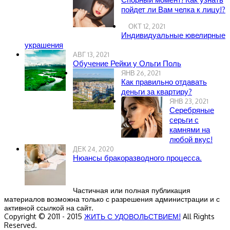
пойдет ли Вам челка к лицу!?
ОКТ 12, 2021
Индивидуальные ювелирные
украшения
АВГ 13, 2021
Обучение Рейки у Ольги Поль
ЯНВ 26, 2021
Как правильно отдавать
деньги за квартиру?
ЯНВ 23, 2021
Серебряные
серьги с
камнями на
любой вкус!
ДЕК 24, 2020
Нюансы бракоразводного процесса.
Частичная или полная публикация
материалов возможна только с разрешения администрации и с
активной ссылкой на сайт.
Copyright © 2011 - 2015
ЖИТЬ С УДОВОЛЬСТВИЕМ!
All Rights
Reserved.