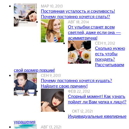
МАР 10, 2013
Постоянная усталость и сонливость!
Почему постоянно хочется спать!?
АВГ 18, 2014
От улыбки станет всем
светлей, даже если она —
асимметрична!
СЕН 11, 2012
Сколько нужно
есть чтобы
похудеть?
Рассчитываем
свой размер порции!
СЕН 9, 2013
Почему постоянно хочется кушать?
Найдите свою причину!
ФЕВ 22, 2012
Спорный момент! Как узнать
пойдет ли Вам челка к лицу!?
ОКТ 12, 2021
Индивидуальные ювелирные
украшения
АВГ 13, 2021