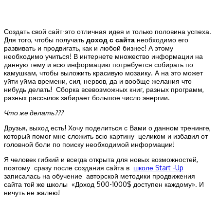
Создать свой сайт-это отличная идея и только половина успеха.
Для того, чтобы получать
доход с сайта
необходимо его
развивать и продвигать, как и любой бизнес! А этому
необходимо учиться! В интернете множество информации на
данную тему и всю информацию потребуется собирать по
камушкам, чтобы выложить красивую мозаику. А на это может
уйти уйма времени, сил, нервов, да и вообще желания что
нибудь делать! Сборка всевозможных книг, разных программ,
разных рассылок забирает большое число энергии.
Что же делать???
Друзья, выход есть! Хочу поделиться с Вами о данном тренинге,
который помог мне сложить всю картину целиком и избавил от
головной боли по поиску необходимой информации!
Я человек гибкий и всегда открыта для новых возможностей,
поэтому сразу после создания сайта в
школе Start -Up
записалась на обучение авторской методики продвижения
сайта той же школы «Доход 500-1000$ доступен каждому». И
ничуть не жалею!