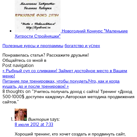
Новогодний Конкурс "Маленькие
Хитрости Стройняшки"
Полезные курсы и программы
богатство и уcпех
Понравилась статья? Расскажите друзьям!
Общайтесь со мной в
Post navigation
«
Рыбный суп со сливками! Займет достойное место в Вашем
меню!
Питание при тренировках, чтобы похудеть!Что, как и когда
кушать, до и после тренировок!
»
8 thoughts on “
Учитесь получать доход с сайта! Тренинг «Доход
500-1000$ доступен каждому».Авторская методика продвижения
сайтов.
”
Виктория
says:
8 июля 2012 at 7:33
Хороший тренинг, кто хочет создать и продвинуть сайт,