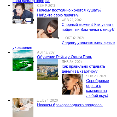
свой размер порции!
СЕН 9, 2013
Почему постоянно хочется кушать?
Найдите свою причину!
ФЕВ 22, 2012
Спорный момент! Как узнать
пойдет ли Вам челка к лицу!?
ОКТ 12, 2021
Индивидуальные ювелирные
украшения
АВГ 13, 2021
Обучение Рейки у Ольги Поль
ЯНВ 26, 2021
Как правильно отдавать
деньги за квартиру?
ЯНВ 23, 2021
Серебряные
серьги с
камнями на
любой вкус!
ДЕК 24, 2020
Нюансы бракоразводного процесса.