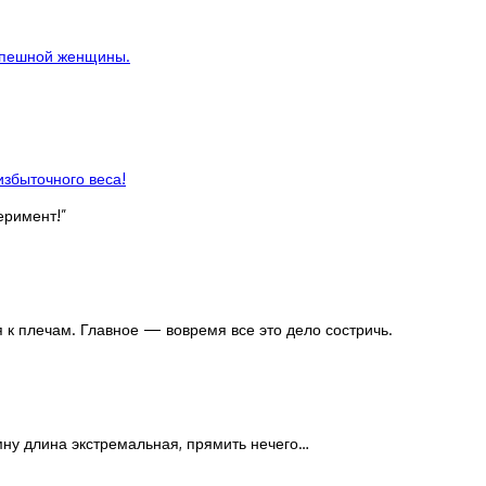
спешной женщины.
избыточного веса!
еримент!
”
я к плечам. Главное — вовремя все это дело состричь.
мну длина экстремальная, прямить нечего…