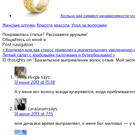
Кольцо как символ независимости у
Женские штучки
,
Красота
красота
,
Уход за волосами
Понравилась статья? Расскажите друзьям!
Общайтесь со мной в
Post navigation
«
Кортизол или как стресс приводит к значительному увеличению 
Легкий салат с крабовыми палочками и бутербродами!
»
10 thoughts on “
Бразильское выпрямление волос отзыв. Мой эксп
Игopь
says:
13 июня 2013 at 15:38
А у меня вот волосу всегда кучерявятся, когда приближаютс
Laralaram
says:
14 июня 2013 at 7:15
моя доча все время выпрамляет, а меня Бог миловал — у 