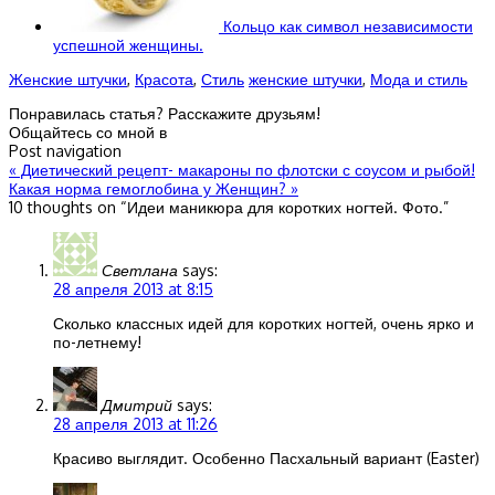
Кольцо как символ независимости
успешной женщины.
Женские штучки
,
Красота
,
Стиль
женские штучки
,
Мода и стиль
Понравилась статья? Расскажите друзьям!
Общайтесь со мной в
Post navigation
«
Диетический рецепт- макароны по флотски с соусом и рыбой!
Какая норма гемоглобина у Женщин?
»
10 thoughts on “
Идеи маникюра для коротких ногтей. Фото.
”
Светлана
says:
28 апреля 2013 at 8:15
Сколько классных идей для коротких ногтей, очень ярко и
по-летнему!
Дмитрий
says:
28 апреля 2013 at 11:26
Красиво выглядит. Особенно Пасхальный вариант (Easter)