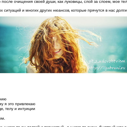
о после очищения своей души, как луковицы, слой за слоем, мое те
 ситуаций и многих других нюансов, которые прячутся в нас долги
ению
ему я это привлекаю
е, телу и интуиции
ом.
ии, у кого то он долгий и тернистый, а у кого то очень быстрый ил