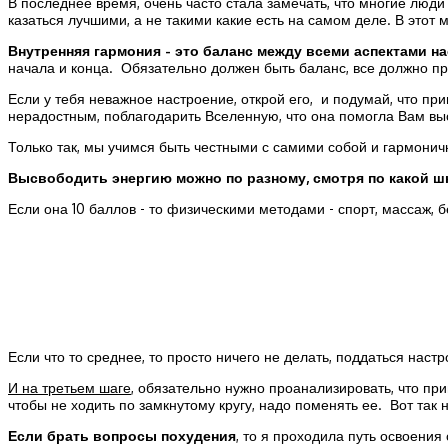
В последнее время, очень часто стала замечать, что многие люди 
казаться лучшими, а не такими какие есть на самом деле. В это
Внутренняя гармония - это баланс между всеми аспектами на
начала и конца. Обязательно должен быть баланс, все должно пр
Если у тебя неважное настроение, открой его, и подумай, что при
нерадостным, поблагодарить Вселенную, что она помогла Вам высв
Только так, мы учимся быть честными с самими собой и гармон
Высвободить энергию можно по разному, смотря по какой шк
Если она 10 баллов - то физическими методами - спорт, массаж, бег
Если что то среднее, то просто ничего не делать, поддаться нас
И на третьем шаге
, обязательно нужно проанализировать, что пр
чтобы не ходить по замкнутому кругу, надо поменять ее. Вот та
Если брать вопросы похудения
, то я проходила путь освоения