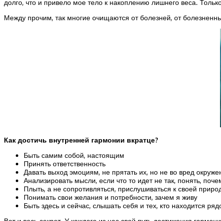
долго, что и привело мое тело к накоплению лишнего веса. Тольк
Между прочим, так многие очищаются от болезней, от болезненных
Как достичь внутренней гармонии вкратце?
Быть самим собой, настоящим
Принять ответственность
Давать выход эмоциям, не прятать их, но не во вред окруж
Анализировать мысли, если что то идет не так, понять, поч
Плыть, а не сопротивляться, прислушиваться к своей природ
Понимать свои желания и потребности, зачем я живу
Быть здесь и сейчас, слышать себя и тех, кто находится ряд
Вот и весь секрет. У каждого из нас свой путь достижения гармон