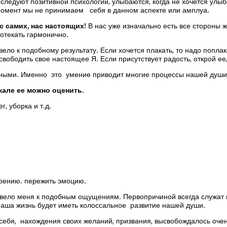
следуют позитивной психологии, улыбаются, когда не хочется улыба
т момент мы не принимаем себя в данном аспекте или амплуа.
с самих, нас настоящих!
В нас уже изначально есть все стороны жи
отекать гармонично.
вело к подобному результату. Если хочется плакать, то надо поплак
ободить свое настоящее Я. Если присутствует радость, открой ее,
ичными. Именно это умение приводит многие процессы нашей души
але ее можно оценить.
, уборка и т.д.
троению. пережить эмоцию.
ивело меня к подобным ощущениям. Первопричиной всегда служат м
к наша жизнь будет иметь колоссальное развитие нашей души.
 себя, нахождения своих желаний, призвания, высвобождалось очен