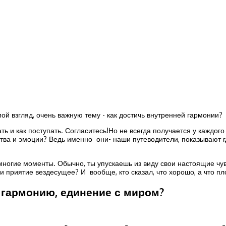
ой взгляд, очень важную тему - как достичь внутренней гармонии?
вать и как поступать. Согласитесь!Но не всегда получается у кажд
тва и эмоции? Ведь именно они- наши путеводители, показывают гд
многие моменты. Обычно, ты упускаешь из виду свои настоящие чув
и приятие вездесущее? И вообще, кто сказал, что хорошо, а что пл
ю гармонию, единение с миром?