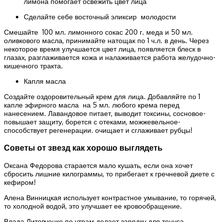
лимона помогает освежить цвет лица
Сделайте себе восточный эликсир молодости
Смешайте 100 мл. лимонного сокас 200 г. меда и 50 мл.
оливкового масла, принимайте натощак по 1 ч.л. в день. Через
некоторое время улучшается цвет лица, появляется блеск в
глазах, разглаживается кожа и налаживается работа желудочно-
кишечного тракта.
Капля масла
Создайте оздоровительный крем для лица. Добавляйте по 1
капле эфирного масла на 5 мл. любого крема перед
нанесением. Лавандовое питает, выводит токсины, сосновое-
повышает защиту, борется с отеками, можжевельное-
способствует регенерации. очищает и сглаживает рубцы!
Советы от звезд как хорошо выглядеть
Оксана Федорова старается мало кушать, если она хочет
сбросить лишние килограммы, то прибегает к гречневой диете с
кефиром!
Алена Винницкая использует контрастное умывание, то горячей,
то холодной водой, это улучшает ее кровообращение.
Влада Литовченко по утрам делает зарядку для тонуса,