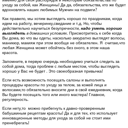
уходу за собой, как Женщины! Да да, обязательства, кто же будет
вдохновлять наших любимых Мужчин на подвиги?
Как правило, мы хотим выглядеть хорошо по праздникам, когда
идем на работу, вечеринку,свидание и т.д. Но, чтобы
действительно научиться безупречности,
надо уметь хорошо
выглядеть
в домашних условиях
. Присмотритесь к себе когда
Вы дома, во что вы одеты, насколько аккуратно выглядят волосы,
маникюр, макияж при этом вообще не обязателен. Я считаю,что
любая Женщина может обойтись без оного, в этом наша
красота.
Запомните, в первую очередь необходимо учиться следить за
собой дома, тогда проблем с любым местом, чтобы выглядеть
хорошо у Вас не будет . Это своеобразная привычка!
Если есть возможность посещать салоны и выполнять
процедуры красоты по уходу за телом, за кожей лица и
волосами,то обязательно вносите дни в свой ежедневник, когда
Вы будете посещать того или иного мастера! Главное,
регулярность.
Если нету,то можно прибегнуть к давно-проверенным
бабушкиным рецептам красоты! Да и для тех, кто использует
инновационные методы для ухода за собой не стоит ими
пренебрегать!