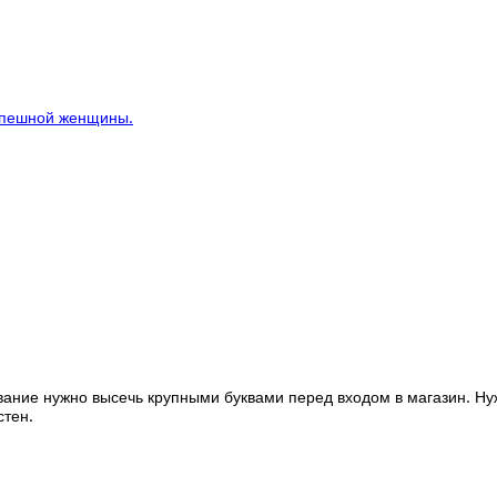
спешной женщины.
вание нужно высечь крупными буквами перед входом в магазин. Нуж
стен.