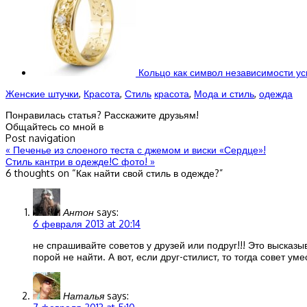
Кольцо как символ независимости у
Женские штучки
,
Красота
,
Стиль
красота
,
Мода и стиль
,
одежда
Понравилась статья? Расскажите друзьям!
Общайтесь со мной в
Post navigation
«
Печенье из слоеного теста с джемом и виски «Сердце»!
Стиль кантри в одежде!С фото!
»
6 thoughts on “
Как найти свой стиль в одежде?
”
Антон
says:
6 февраля 2013 at 20:14
не спрашивайте советов у друзей или подруг!!! Это высказы
порой не найти. А вот, если друг-стилист, то тогда совет уме
Наталья
says: