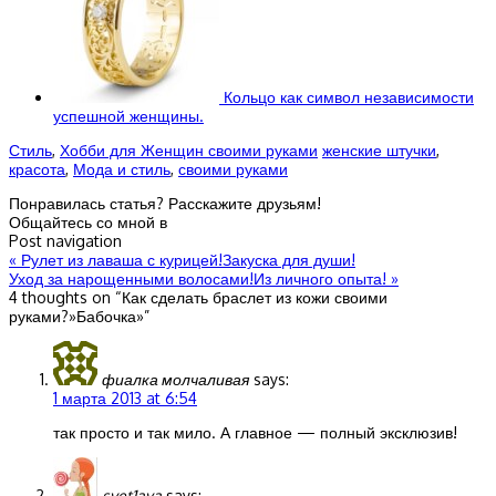
Кольцо как символ независимости
успешной женщины.
Стиль
,
Хобби для Женщин своими руками
женские штучки
,
красота
,
Мода и стиль
,
своими руками
Понравилась статья? Расскажите друзьям!
Общайтесь со мной в
Post navigation
«
Рулет из лаваша с курицей!Закуска для души!
Уход за нарощенными волосами!Из личного опыта!
»
4 thoughts on “
Как сделать браслет из кожи своими
руками?»Бабочка»
”
фиалка молчаливая
says:
1 марта 2013 at 6:54
так просто и так мило. А главное — полный эксклюзив!
svet1aya
says: