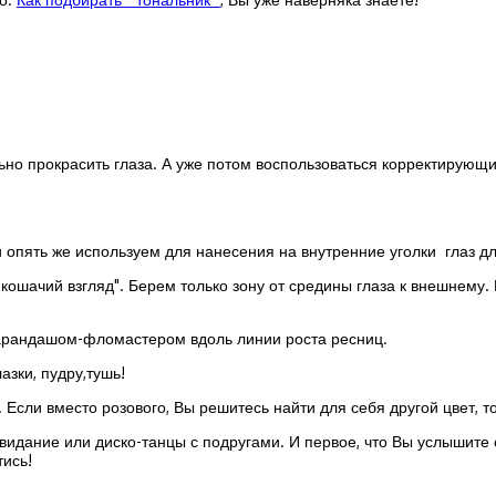
льно прокрасить глаза. А уже потом воспользоваться корректирую
опять же используем для нанесения на внутренние уголки глаз дл
кошачий взгляд". Берем только зону от средины глаза к внешнему
арандашом-фломастером вдоль линии роста ресниц.
азки, пудру,тушь!
 Если вместо розового, Вы решитесь найти для себя другой цвет, 
 свидание или диско-танцы с подругами. И первое, что Вы услышите от
ись!