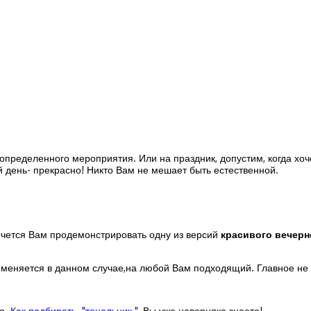
пределенного мероприятия. Или на праздник, допустим, когда хоче
й день- прекрасно! Никто Вам не мешает быть естественной.
очется Вам продемонстрировать одну из версий
красивого вечерн
рименяется в данном случае,на любой Вам подходящий. Главное не
во.
Как подбирать "тональник "
, Вы уже наверняка знаете!