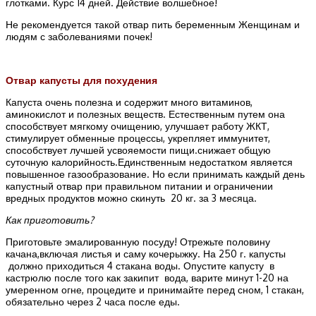
глотками. Курс 14 дней. Действие волшебное!
Не рекомендуется такой отвар пить беременным Женщинам и
людям с заболеваниями почек!
Отвар капусты для похудения
Капуста очень полезна и содержит много витаминов,
аминокислот и полезных веществ. Естественным путем она
способствует мягкому очищению, улучшает работу ЖКТ,
стимулирует обменные процессы, укрепляет иммунитет,
способствует лучшей усвояемости пищи.снижает общую
суточную калорийность.Единственным недостатком является
повышенное газообразование. Но если принимать каждый день
капустный отвар при правильном питании и ограничении
вредных продуктов можно скинуть 20 кг. за 3 месяца.
Как приготовить?
Приготовьте эмалированную посуду! Отрежьте половину
качана,включая листья и саму кочерыжку. На 250 г. капусты
должно приходиться 4 стакана воды. Опустите капусту в
кастрюлю после того как закипит вода, варите минут 1-20 на
умеренном огне, процедите и принимайте перед сном, 1 стакан,
обязательно через 2 часа после еды.