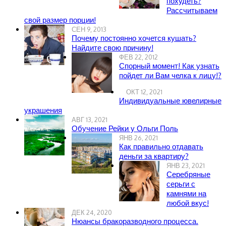
похудеть?
Рассчитываем
свой размер порции!
СЕН 9, 2013
Почему постоянно хочется кушать?
Найдите свою причину!
ФЕВ 22, 2012
Спорный момент! Как узнать
пойдет ли Вам челка к лицу!?
ОКТ 12, 2021
Индивидуальные ювелирные
украшения
АВГ 13, 2021
Обучение Рейки у Ольги Поль
ЯНВ 26, 2021
Как правильно отдавать
деньги за квартиру?
ЯНВ 23, 2021
Серебряные
серьги с
камнями на
любой вкус!
ДЕК 24, 2020
Нюансы бракоразводного процесса.