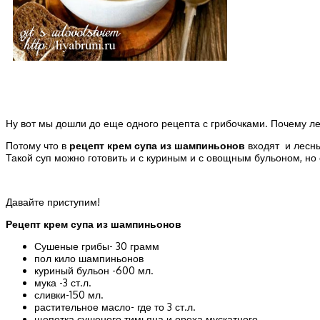
Ну вот мы дошли до еще одного рецепта с грибочками. Почему л
Потому что в
рецепт крем супа из шампиньонов
входят и лесны
Такой суп можно готовить и с куриным и с овощным бульоном, но 
Давайте приступим!
Рецепт крем супа из шампиньонов
Сушеные грибы- 30 грамм
пол кило шампиньонов
куриный бульон -600 мл.
мука -3 ст.л.
сливки-150 мл.
растительное масло- где то 3 ст.л.
щепотка сушеного тимьяна и ореха мускатного