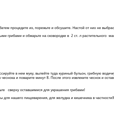
тем процедите их, порежьте и обсушите. Настой от них не выбрасы
ми грибами и обжарьте на сковородке в 2 ст. л растительного мас
ируйте в нем муку, вылейте туда куриный бульон, грибную водичку 
к чеснока и поварите минут 8. После этого извлеките чеснок и ос
расьте сверху оставшимися для украшения грибами!
ны для нашего пищеварения, для желудка и кишечника в частност