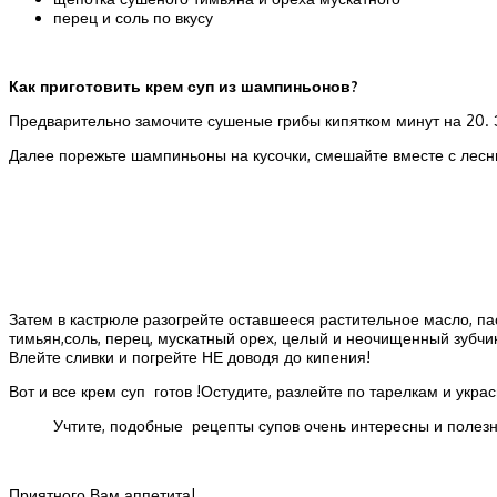
перец и соль по вкусу
Как приготовить крем суп из шампиньонов?
Предварительно замочите сушеные грибы кипятком минут на 20. За
Далее порежьте шампиньоны на кусочки, смешайте вместе с лесны
Затем в кастрюле разогрейте оставшееся растительное масло, пасс
тимьян,соль, перец, мускатный орех, целый и неочищенный зубчи
Влейте сливки и погрейте НЕ доводя до кипения!
Вот и все крем суп готов !Остудите, разлейте по тарелкам и ук
Учтите, подобные рецепты супов очень интересны и полез
Приятного Вам аппетита!