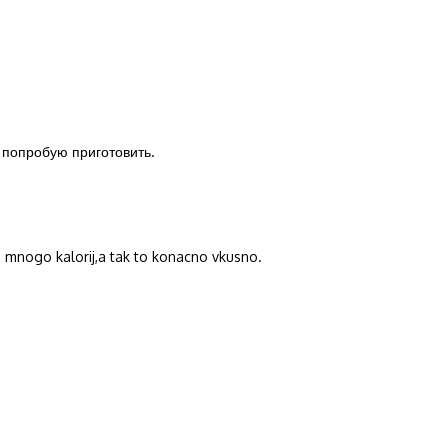
 попробую приготовить.
e mnogo kalorij,a tak to konacno vkusno.