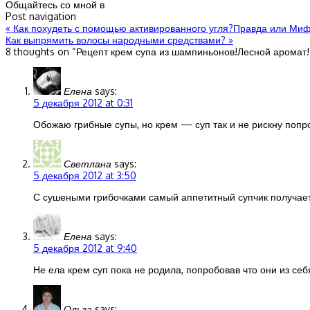
Общайтесь со мной в
Post navigation
«
Как похудеть с помощью активированного угля?Правда или Ми
Как выпрямить волосы народными средствами?
»
8 thoughts on “
Рецепт крем супа из шампиньонов!Лесной аромат!
Елена
says:
5 декабря 2012 at 0:31
Обожаю грибные супы, но крем — суп так и не рискну попр
Светлана
says:
5 декабря 2012 at 3:50
С сушеными грибочками самый аппетитный супчик получает
Елена
says:
5 декабря 2012 at 9:40
Не ела крем суп пока не родила, попробовав что они из себ
Ольга
says: