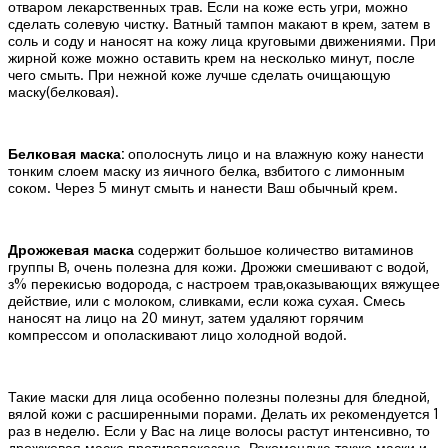
отваром лекарственных трав. Если на коже есть угри, можно
сделать солевую чистку. Ватный тампон макают в крем, затем в
соль и соду и наносят на кожу лица круговыми движениями. При
жирной коже можно оставить крем на несколько минут, после
чего смыть. При нежной коже лучше сделать очищающую
маску(белковая).
Белковая маска:
ополоснуть лицо и на влажную кожу нанести
тонким слоем маску из яичного белка, взбитого с лимонным
соком. Через 5 минут смыть и нанести Ваш обычный крем.
Дрожжевая маска
содержит большое количество витаминов
группы В, очень полезна для кожи. Дрожжи смешивают с водой,
з% перекисью водорода, с настроем трав,оказывающих вяжущее
действие, или с молоком, сливками, если кожа сухая. Смесь
наносят на лицо на 20 минут, затем удаляют горячим
компрессом и ополаскивают лицо холодной водой.
Такие маски для лица особенно полезны полезны для бледной,
вялой кожи с расширенными порами. Делать их рекомендуется 1
раз в неделю. Если у Вас на лице волосы растут интенсивно, то
дрожжевая маска противопоказана. Рекомендую также маски и