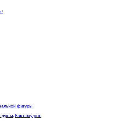
я!
еальной фигуры!
одукты
,
Как похудеть