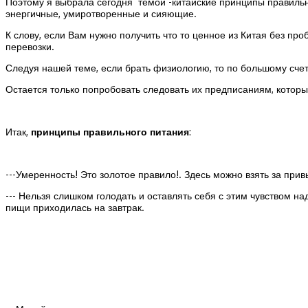
Поэтому я выбрала сегодня темой -китайские принципы правильн
энергичные, умиротворенные и сияющие.
К слову, если Вам нужно получить что то ценное из Китая без п
перевозки.
Следуя нашей теме, если брать физиологию, то по большому счет
Остается только попробовать следовать их предписаниям, котор
Итак,
принципы правильного питания
:
---Умеренность! Это золотое правило!. Здесь можно взять за пр
--- Нельзя слишком голодать и оставлять себя с этим чувством н
пищи приходилась на завтрак.