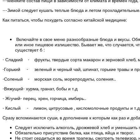
---Меняйте состав пищи в зависимости от климата и времен года,
---Зимой следует кушать теплые блюда и летом прохладительные.
Как питаться, чтобы похудеть согласно китайской медицине:
Включайте в свое меню разнообразные блюда и вкусы. Обяза
или иное пищевое излишество. Бывает же, что случается, что
существует 6 :
- Сладкий - фрукты, твердые сорта макарон и зерновой хлеб, м
-Горький - зеленый и черный чай, шпинат, горькие травы и пр
-Соленый - морская соль, морепродукты, соления..
-Вяжущий- хурма, гранат, бобы и т.д
- Жгучий- перец. хрен, горчица, имбирь..
- Кислый - лимон, цитрусовые , кисломолочные продукты и т.д
Сразу вспоминаются суши, в дополнение к которым как раз и доб
Следует исключить алкоголь, дрожжевой хлеб и уменьшить
Обязательно присутствие белка, как птица, яйца и творог.
Не стоит сердиться во время трапезы, смотреть телевизор, 