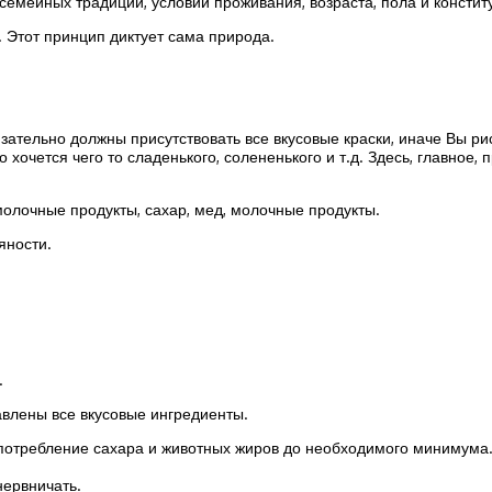
 семейных традиций, условий проживания, возраста, пола и констит
 Этот принцип диктует сама природа.
тельно должны присутствовать все вкусовые краски, иначе Вы риск
 хочется чего то сладенького, солененького и т.д. Здесь, главное,
олочные продукты, сахар, мед, молочные продукты.
яности.
.
авлены все вкусовые ингредиенты.
 потребление сахара и животных жиров до необходимого минимума
нервничать.