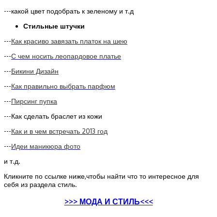
---какой цвет подобрать к зеленому и т.д
Стильные штучки
---
Как красиво завязать платок на шею
---
С чем носить леопардовое платье
---
Бикини Дизайн
---
Как правильно выбрать парфюм
---
Пирсинг пупка
---Как сделать браслет из кожи
---
Как и в чем встречать 2013 год
---
Идеи маникюра фото
и т.д.
Кликните по ссылке ниже,чтобы найти что то интересное для
себя из раздела стиль.
>>> МОДА И СТИЛЬ<<<