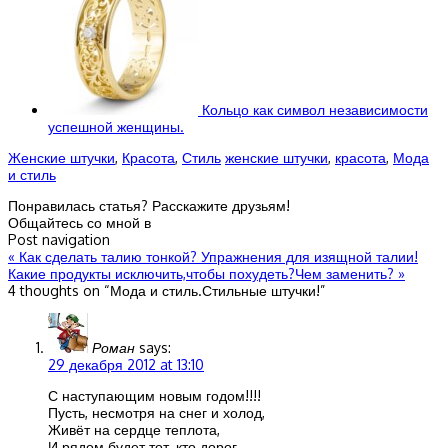
Кольцо как символ независимости
успешной женщины.
Женские штучки
,
Красота
,
Стиль
женские штучки
,
красота
,
Мода
и стиль
Понравилась статья? Расскажите друзьям!
Общайтесь со мной в
Post navigation
«
Как сделать талию тонкой? Упражнения для изящной талии!
Какие продукты исключить,чтобы похудеть?Чем заменить?
»
4 thoughts on “
Мода и стиль.Стильные штучки!
”
Роман
says:
29 декабря 2012 at 13:10
С наступающим новым годом!!!!
Пусть, несмотря на снег и холод,
Живёт на сердце теплота,
И рядом будет тот, кто дорог,