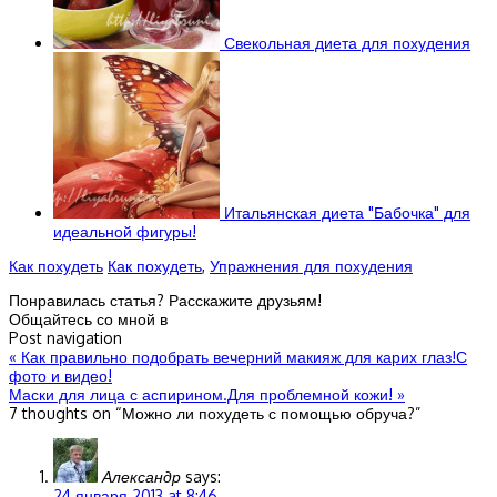
Свекольная диета для похудения
Итальянская диета "Бабочка" для
идеальной фигуры!
Как похудеть
Как похудеть
,
Упражнения для похудения
Понравилась статья? Расскажите друзьям!
Общайтесь со мной в
Post navigation
«
Как правильно подобрать вечерний макияж для карих глаз!С
фото и видео!
Маски для лица с аспирином.Для проблемной кожи!
»
7 thoughts on “
Можно ли похудеть с помощью обруча?
”
Александр
says:
24 января 2013 at 8:46