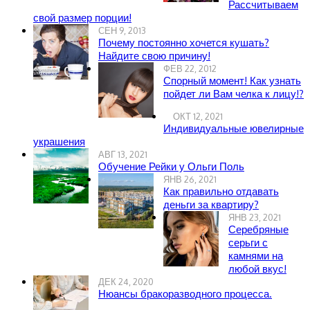
Рассчитываем
свой размер порции!
СЕН 9, 2013
Почему постоянно хочется кушать?
Найдите свою причину!
ФЕВ 22, 2012
Спорный момент! Как узнать
пойдет ли Вам челка к лицу!?
ОКТ 12, 2021
Индивидуальные ювелирные
украшения
АВГ 13, 2021
Обучение Рейки у Ольги Поль
ЯНВ 26, 2021
Как правильно отдавать
деньги за квартиру?
ЯНВ 23, 2021
Серебряные
серьги с
камнями на
любой вкус!
ДЕК 24, 2020
Нюансы бракоразводного процесса.