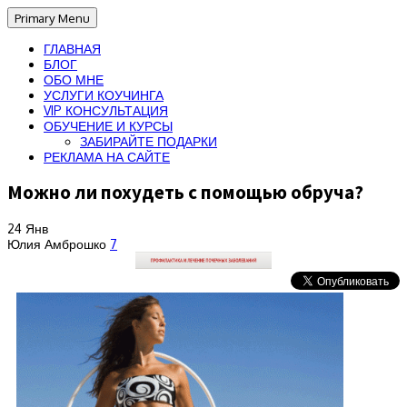
Primary Menu
ГЛАВНАЯ
БЛОГ
ОБО МНЕ
УСЛУГИ КОУЧИНГА
VIP КОНСУЛЬТАЦИЯ
ОБУЧЕНИЕ И КУРСЫ
ЗАБИРАЙТЕ ПОДАРКИ
РЕКЛАМА НА САЙТЕ
Можно ли похудеть с помощью обруча?
24
Янв
Юлия Амброшко
7