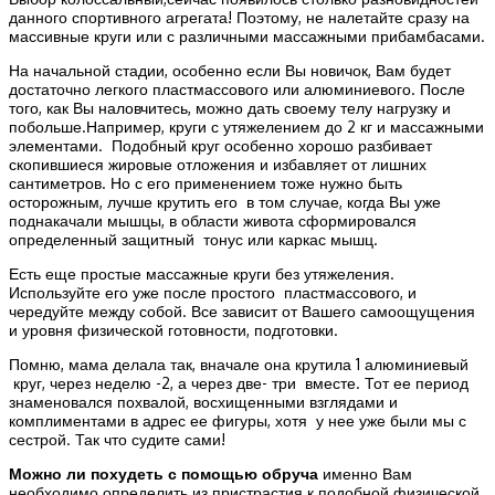
данного спортивного агрегата! Поэтому, не налетайте сразу на
массивные круги или с различными массажными прибамбасами.
На начальной стадии, особенно если Вы новичок, Вам будет
достаточно легкого пластмассового или алюминиевого. После
того, как Вы наловчитесь, можно дать своему телу нагрузку и
побольше.Например, круги с утяжелением до 2 кг и массажными
элементами. Подобный круг особенно хорошо разбивает
скопившиеся жировые отложения и избавляет от лишних
сантиметров. Но с его применением тоже нужно быть
осторожным, лучше крутить его в том случае, когда Вы уже
поднакачали мышцы, в области живота сформировался
определенный защитный тонус или каркас мышц.
Есть еще простые массажные круги без утяжеления.
Используйте его уже после простого пластмассового, и
чередуйте между собой. Все зависит от Вашего самоощущения
и уровня физической готовности, подготовки.
Помню, мама делала так, вначале она крутила 1 алюминиевый
круг, через неделю -2, а через две- три вместе. Тот ее период
знаменовался похвалой, восхищенными взглядами и
комплиментами в адрес ее фигуры, хотя у нее уже были мы с
сестрой. Так что судите сами!
Можно ли похудеть с помощью обруча
именно Вам
необходимо определить из пристрастия к подобной физической