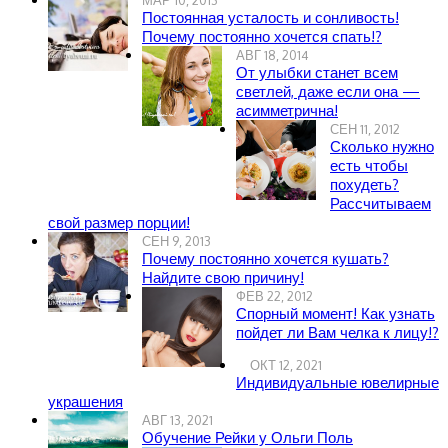
Постоянная усталость и сонливость!
Почему постоянно хочется спать!?
АВГ 18, 2014
От улыбки станет всем
светлей, даже если она —
асимметрична!
СЕН 11, 2012
Сколько нужно
есть чтобы
похудеть?
Рассчитываем
свой размер порции!
СЕН 9, 2013
Почему постоянно хочется кушать?
Найдите свою причину!
ФЕВ 22, 2012
Спорный момент! Как узнать
пойдет ли Вам челка к лицу!?
ОКТ 12, 2021
Индивидуальные ювелирные
украшения
АВГ 13, 2021
Обучение Рейки у Ольги Поль