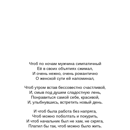
Чтоб по ночам мужчина симпатичный
Её в своих объятиях сжимал,
И очень нежно, очень романтично
О женской сути ей напоминал,
Чтоб утром встав бессовестно счастливой,
И, смыв под душем сладостную лень,
Понравиться самой себе, красивой,
И, улыбнувшись, встретить новый день.
И чтоб была работа без напряга,
Чтоб можно поболтать и покурить,
И чтоб начальник был не хам, не скряга,
Платил бы так, чтоб можно было жить.