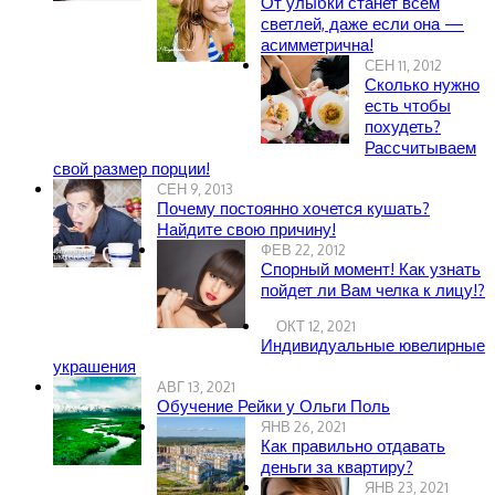
От улыбки станет всем
светлей, даже если она —
асимметрична!
СЕН 11, 2012
Сколько нужно
есть чтобы
похудеть?
Рассчитываем
свой размер порции!
СЕН 9, 2013
Почему постоянно хочется кушать?
Найдите свою причину!
ФЕВ 22, 2012
Спорный момент! Как узнать
пойдет ли Вам челка к лицу!?
ОКТ 12, 2021
Индивидуальные ювелирные
украшения
АВГ 13, 2021
Обучение Рейки у Ольги Поль
ЯНВ 26, 2021
Как правильно отдавать
деньги за квартиру?
ЯНВ 23, 2021