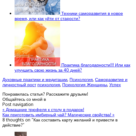
Техники саморазвития в новое
время, или как уйти от старости?
Практика благодарности!!! Или как
улучшить свою жизнь за 40 дней?
Духовные практики и медитации
,
Психология
,
Саморазвитие и
личностный рост
психология
,
Психология Женщины
,
Успех
Понравилась статья? Расскажите друзьям!
Общайтесь со мной в
Post navigation
«
Домашние трюфеля к столу в подарок!
Как приготовить имбирный чай? Магические свойства!
»
8 thoughts on “
Как составить карту желаний и привести в
действие?
”