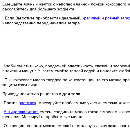
Смешайте яичный желток с неполной чайной ложкой кокосового ма
расслабитесь для большего эффекта.
- Если Вы хотите приобрести идеальный,
красивый и ровный зага
непосредственно перед началом загара.
-Чтобы очистить кожу, придать ей эластичность, свежий и здоровы
в течении минут 3-5, затем смойте теплой водой и нанесите люб
- Т.к. кокосовое масло твердое по консистенции, то его можно п
защиты кожи лица.
Приведу несколько рецептов и
для тела
:
-Против
растяжек
- массируйте проблемные участки смесью кокос
-
Антицеллюлитная
смесь- соедините масло какао с маслом кокоса
фенхеля. Массируйте проблемные места.
-От трещин на ногах можно смешайте столовую ложку кокосового