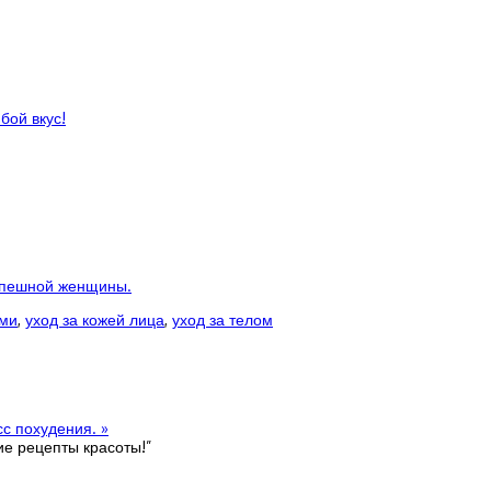
бой вкус!
спешной женщины.
ами
,
уход за кожей лица
,
уход за телом
сс похудения.
»
е рецепты красоты!
”