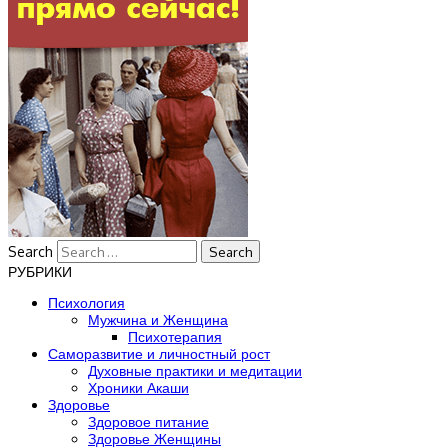
Search
РУБРИКИ
Психология
Мужчина и Женщина
Психотерапия
Саморазвитие и личностный рост
Духовные практики и медитации
Хроники Акаши
Здоровье
Здоровое питание
Здоровье Женщины