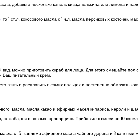
сла, добавьте несколько капель киви,апельсина или лимона и нало
р
, то 1 ст.л. кокосового масла с 1 ч.л. масла персиковых косточек,
й вид, можно приготовить скраб для лица. Для этого смешайте пол 
ой Ваш питательный крем.
росто взять и расплавить в самих пальцах и постепенно обмазать к
ового масла, масла какао и эфирных масел кипариса, нероли и ша
, жожоба, ши в равных пропорциях. Прибавьте к смеси по 10 капел
 масла с 5 каплями эфирного масла чайного дерева и 3 каплями 