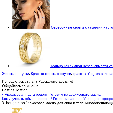
Серебряные серьги с камнями на лю
Кольцо как символ независимости у
Женские штучки
,
Красота
женские штучки
,
красота
,
Уход за волос
Понравилась статья? Расскажите друзьям!
Общайтесь со мной в
Post navigation
«
Арахисовая паста рецепт! Готовим из арахисового масла!
Как улучшить обмен веществ? Рецепты настоев! Упрощают проце
3 thoughts on “
Кокосовое масло для лица и тела.Многообещающи