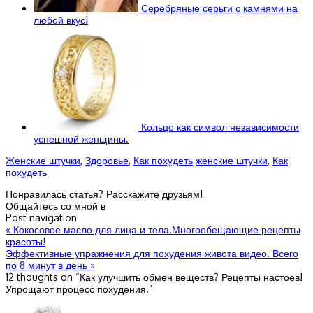
Серебряные серьги с камнями на
любой вкус!
Кольцо как символ независимости
успешной женщины.
Женские штучки
,
Здоровье
,
Как похудеть
женские штучки
,
Как
похудеть
Понравилась статья? Расскажите друзьям!
Общайтесь со мной в
Post navigation
«
Кокосовое масло для лица и тела.Многообещающие рецепты
красоты!
Эффективные упражнения для похудения живота видео. Всего
по 8 минут в день
»
12 thoughts on “
Как улучшить обмен веществ? Рецепты настоев!
Упрощают процесс похудения.
”