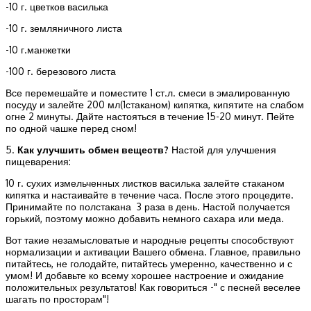
-10 г. цветков василька
-10 г. земляничного листа
-10 г.манжетки
-100 г. березового листа
Все перемешайте и поместите 1 ст.л. смеси в эмалированную
посуду и залейте 200 мл(1стаканом) кипятка, кипятите на слабом
огне 2 минуты. Дайте настояться в течение 15-20 минут. Пейте
по одной чашке перед сном!
5.
Как улучшить обмен веществ?
Настой для улучшения
пищеварения:
10 г. сухих измельченных листков василька залейте стаканом
кипятка и настаивайте в течение часа. После этого процедите.
Принимайте по полстакана 3 раза в день. Настой получается
горький, поэтому можно добавить немного сахара или меда.
Вот такие незамысловатые и народные рецепты способствуют
нормализации и активации Вашего обмена. Главное, правильно
питайтесь, не голодайте, питайтесь умеренно, качественно и с
умом! И добавьте ко всему хорошее настроение и ожидание
положительных результатов! Как говориться -" с песней веселее
шагать по просторам"!