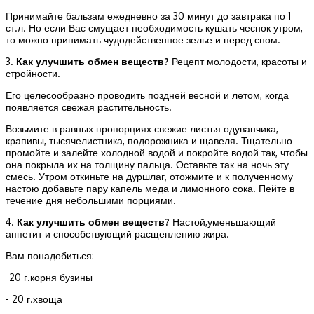
Принимайте бальзам ежедневно за 30 минут до завтрака по 1
ст.л. Но если Вас смущает необходимость кушать чеснок утром,
то можно принимать чудодейственное зелье и перед сном.
3.
Как улучшить обмен веществ?
Рецепт молодости, красоты и
стройности.
Его целесообразно проводить поздней весной и летом, когда
появляется свежая растительность.
Возьмите в равных пропорциях свежие листья одуванчика,
крапивы, тысячелистника, подорожника и щавеля. Тщательно
промойте и залейте холодной водой и покройте водой так, чтобы
она покрыла их на толщину пальца. Оставьте так на ночь эту
смесь. Утром откиньте на дуршлаг, отожмите и к полученному
настою добавьте пару капель меда и лимонного сока. Пейте в
течение дня небольшими порциями.
4.
Как улучшить обмен веществ?
Настой,уменьшающий
аппетит и способствующий расщеплению жира.
Вам понадобиться:
-20 г.корня бузины
- 20 г.хвоща