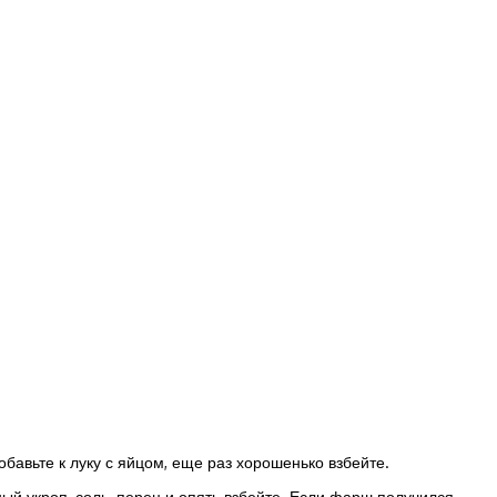
бавьте к луку с яйцом, еще раз хорошенько взбейте.
ный укроп, соль, перец и опять взбейте. Если фарш получился