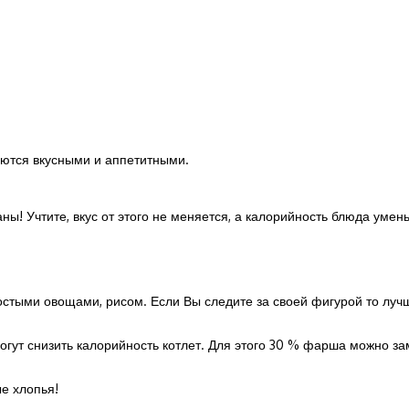
аются вкусными и аппетитными.
ы! Учтите, вкус от этого не меняется, а калорийность блюда умен
ростыми овощами, рисом. Если Вы следите за своей фигурой то луч
гут снизить калорийность котлет. Для этого 30 % фарша можно зам
ые хлопья!