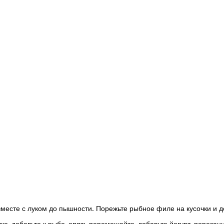
вместе с луком до пышности. Порежьте рыбное филе на кусочки и до
е, добавьте к рыбе, опять перемешайте, добавьте йогурт, порезан