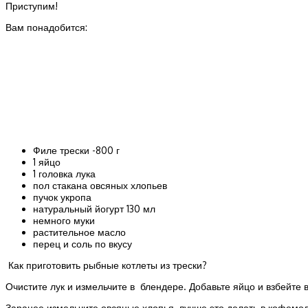
Приступим!
Вам понадобится:
Филе трески -800 г
1 яйцо
1 головка лука
пол стакана овсяных хлопьев
пучок укропа
натуральный йогурт 130 мл
немного муки
растительное масло
перец и соль по вкусу
Как приготовить рыбные котлеты из трески?
Очистите лук и измельчите в блендере. Добавьте яйцо и взбейте 
Заранее измельчите овсяные хлопья, лучше это делать в кофемолк