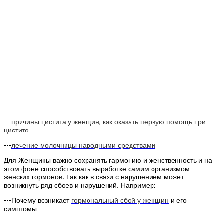
---
причины цистита у женщин
,
как оказать первую помощь при
цистите
---
лечение молочницы народными средствами
Для Женщины важно сохранять гармонию и женственность и на
этом фоне способствовать выработке самим организмом
женских гормонов. Так как в связи с нарушением может
возникнуть ряд сбоев и нарушений. Например:
---Почему возникает
гормональный сбой у женщин
и его
симптомы