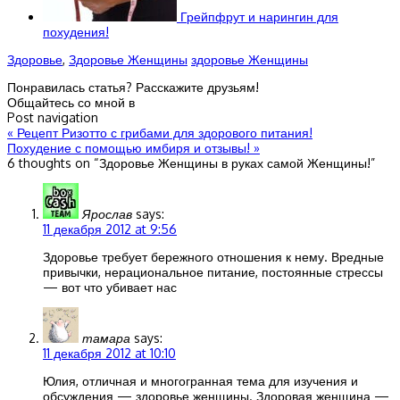
Грейпфрут и нарингин для
похудения!
Здоровье
,
Здоровье Женщины
здоровье Женщины
Понравилась статья? Расскажите друзьям!
Общайтесь со мной в
Post navigation
«
Рецепт Ризотто с грибами для здорового питания!
Похудение с помощью имбиря и отзывы!
»
6 thoughts on “
Здоровье Женщины в руках самой Женщины!
”
Ярослав
says:
11 декабря 2012 at 9:56
Здоровье требует бережного отношения к нему. Вредные
привычки, нерациональное питание, постоянные стрессы
— вот что убивает нас
тамара
says:
11 декабря 2012 at 10:10
Юлия, отличная и многогранная тема для изучения и
обсуждения — здоровье женщины. Здоровая женщина —