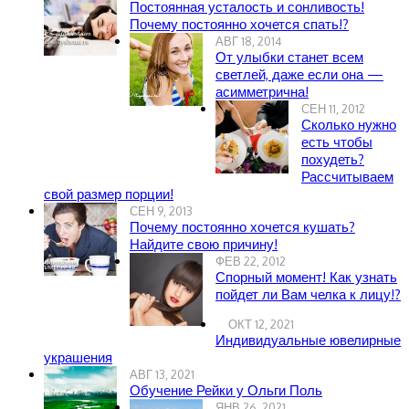
Постоянная усталость и сонливость!
Почему постоянно хочется спать!?
АВГ 18, 2014
От улыбки станет всем
светлей, даже если она —
асимметрична!
СЕН 11, 2012
Сколько нужно
есть чтобы
похудеть?
Рассчитываем
свой размер порции!
СЕН 9, 2013
Почему постоянно хочется кушать?
Найдите свою причину!
ФЕВ 22, 2012
Спорный момент! Как узнать
пойдет ли Вам челка к лицу!?
ОКТ 12, 2021
Индивидуальные ювелирные
украшения
АВГ 13, 2021
Обучение Рейки у Ольги Поль
ЯНВ 26, 2021